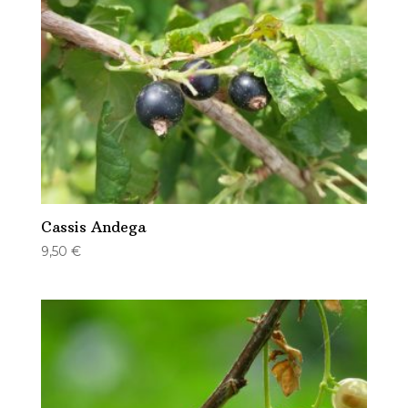
Cassis Andega
9,50
€