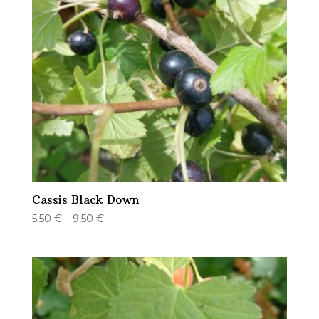
Cassis Black Down
5,50
€
–
9,50
€