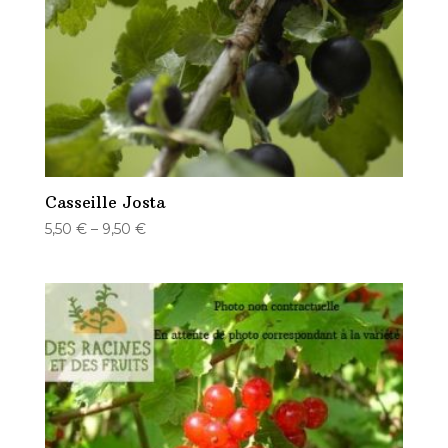
Casseille Josta
5,50
€
–
9,50
€