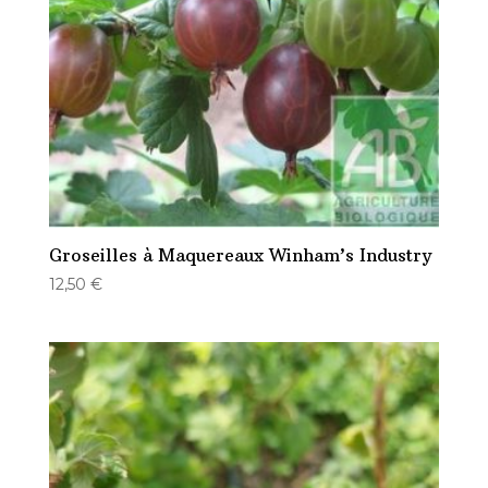
Groseilles à Maquereaux Winham’s Industry
12,50
€