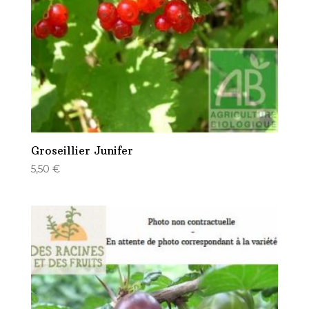
Groseillier Junifer
5,50
€